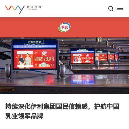
关于路铁
高铁平台
多元服务
标杆传播案例
新闻动态
场景营销案例
高铁数据
持续深化伊利集团国民信赖感，护航中国
企业文化
乳业领军品牌
智库伙伴