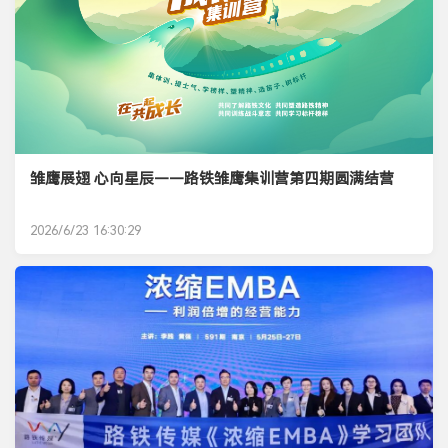
雏鹰展翅 心向星辰——路铁雏鹰集训营第四期圆满结营
2026/6/23 16:30:29