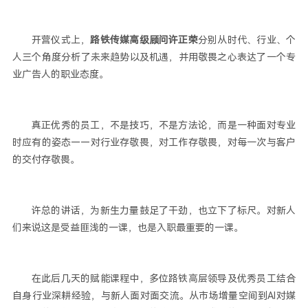
开营仪式上，
路铁传媒高级顾问许正荣
分别从时代、行业、个
人三个角度分析了未来趋势以及机遇，并用敬畏之心表达了一个专
业广告人的职业态度。
真正优秀的员工，不是技巧，不是方法论，而是一种面对专业
时应有的姿态——对行业存敬畏，对工作存敬畏，对每一次与客户
的交付存敬畏。
许总的讲话，为新生力量鼓足了干劲，也立下了标尺。对新人
们来说这是受益匪浅的一课，也是入职最重要的一课。
在此后几天的赋能课程中，多位路铁高层领导及优秀员工结合
自身行业深耕经验，与新人面对面交流。从市场增量空间到AI对媒