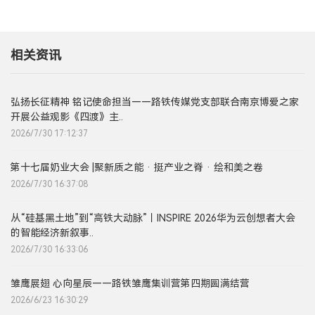
相关资讯
弘扬长征精神 铭记使命担当——路铁传媒党支部联合南京博爱之家
开展公益观影《四渡》主..
2026/7/30 17:12:37
第十七届奶业大会 |聚新质之能 · 挺产业之脊 · 绘和美之卷
2026/7/30 16:37:08
从“硅基黑土地”到“高铁大动脉”丨INSPIRE 2026华为云创想者大会
的智能经济新叙事..
2026/7/30 16:33:06
雏鹰展翅 心向星辰——路铁雏鹰集训营第四期圆满结营
2026/6/23 16:30:29