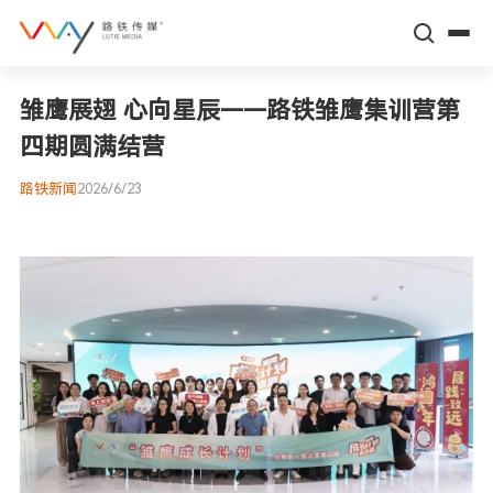
雏鹰展翅 心向星辰——路铁雏鹰集训营第
关于路铁
四期圆满结营
高铁平台
路铁新闻
2026/6/23
多元服务
标杆传播案例
新闻动态
场景营销案例
高铁数据
企业文化
智库伙伴